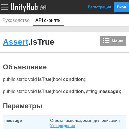
Регистрация
Вход
Руководство
API скрипты
Assert
.IsTrue
Меню
Объявление
public static void
IsTrue
(bool
condition
);
public static void
IsTrue
(bool
condition
, string
message
);
Параметры
message
Строка, используемая для описания
Утверждения
.