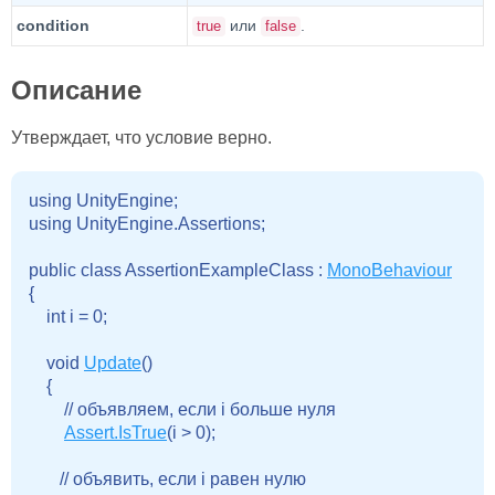
condition
или
.
true
false
Описание
Утверждает, что условие верно.
using UnityEngine;

using UnityEngine.Assertions;

public class AssertionExampleClass : 
MonoBehaviour
{

    int i = 0;

    void 
Update
()

    {

        // объявляем, если i больше нуля

Assert.IsTrue
(i > 0);

       // объявить, если i равен нулю
