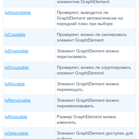
элементом GraphElement.
IsAscendable
Проверяет, выводится ли
GraphElement автоматически на
передний план при выборе.
IsCopiable
Проверяет, можно ли скопировать
элемент GraphElement.
IsDroppable
Элемент GraphElement можно
перетаскивать.
IsGroupable
Проверяет, можно ли сгруппировать
элемент GraphElement.
IsMovable
Элемент GraphElement можно
перемещать.
IsRenamable
Элемент GraphElement можно
переименовывать.
IsResizable
Размер GraphElement можно
изменять.
IsSelectable
Элемент GraphElement доступен для
выбора.