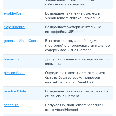
собственной иерархии.
enabledSelf
Возвращает значение true, если
VisualElement включен локально.
experimental
Возвращает экспериментальные
интерфейсы UIElements.
generateVisualContent
Вызывается, когда необходимо
(повторно) сгенерировать визуальное
содержимое VisualElement.
hierarchy
Доступ к физической иерархии этого
элемента
pickingMode
Определяет, может ли этот элемент
быть выбран во время запросов
mouseEvents или IPanel.Pick.
resolvedStyle
Возвращает значения разрешенного
стиля VisualElement.
schedule
Получает IVisualElementScheduler
этого VisualElement