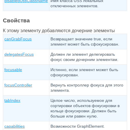
disabledUssClassName
Имя класса USS локальных
отключенных элементов.
Свойства
К этому элементу добавляются дочерние элементы
canGrabFocus
Возвращает значение true, если
элемент может быть сфокусирован.
delegatesFocus
Должен ли элемент делегировать
фокус своим дочерним элементам.
focusable
Истинно, если элемент может быть
сфокусирован.
focusController
Вернуть контроллер фокуса для этого
элемента.
tabIndex
Целое число, используемое для
сортировки объектов фокусировки в
кольце фокусировки. Должен быть
больше или равен нулю.
capabilities
Возможности GraphElement.