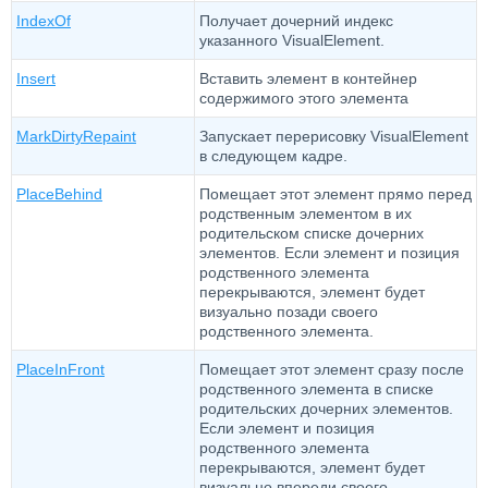
IndexOf
Получает дочерний индекс
указанного VisualElement.
Insert
Вставить элемент в контейнер
содержимого этого элемента
MarkDirtyRepaint
Запускает перерисовку VisualElement
в следующем кадре.
PlaceBehind
Помещает этот элемент прямо перед
родственным элементом в их
родительском списке дочерних
элементов. Если элемент и позиция
родственного элемента
перекрываются, элемент будет
визуально позади своего
родственного элемента.
PlaceInFront
Помещает этот элемент сразу после
родственного элемента в списке
родительских дочерних элементов.
Если элемент и позиция
родственного элемента
перекрываются, элемент будет
визуально впереди своего