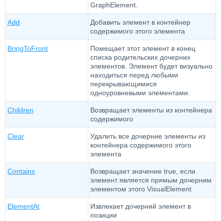
GraphElement.
Add
Добавить элемент в контейнер
содержимого этого элемента
BringToFront
Помещает этот элемент в конец
списка родительских дочерних
элементов. Элемент будет визуально
находиться перед любыми
перекрывающимися
одноуровневыми элементами.
Children
Возвращает элементы из контейнера
содержимого
Clear
Удалить все дочерние элементы из
контейнера содержимого этого
элемента
Contains
Возвращает значение true, если
элемент является прямым дочерним
элементом этого VisualElement
ElementAt
Извлекает дочерний элемент в
позиции