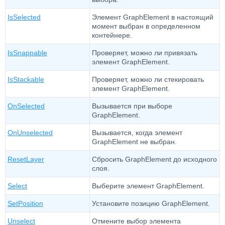
IsSelected
Элемент GraphElement в настоящий
момент выбран в определенном
контейнере.
IsSnappable
Проверяет, можно ли привязать
элемент GraphElement.
IsStackable
Проверяет, можно ли стекировать
элемент GraphElement.
OnSelected
Вызывается при выборе
GraphElement.
OnUnselected
Вызывается, когда элемент
GraphElement не выбран.
ResetLayer
Сбросить GraphElement до исходного
слоя.
Select
Выберите элемент GraphElement.
SetPosition
Установите позицию GraphElement.
Unselect
Отмените выбор элемента