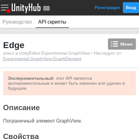
Регистрация
Вход
Руководство
API скрипты
Edge
Меню
класс в UnityEditor.Experimental.GraphView / Наследует от:
Experimental.GraphView.GraphElement
Экспериментальный
: этот API является
экспериментальным и может быть изменен или удален в
будущем.
Описание
Пограничный элемент GraphView.
Свойства