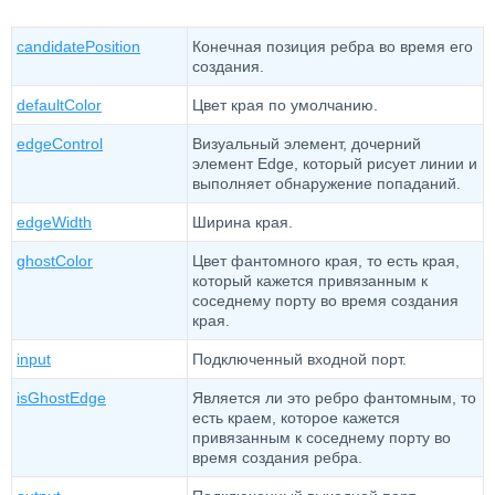
candidatePosition
Конечная позиция ребра во время его
создания.
defaultColor
Цвет края по умолчанию.
edgeControl
Визуальный элемент, дочерний
элемент Edge, который рисует линии и
выполняет обнаружение попаданий.
edgeWidth
Ширина края.
ghostColor
Цвет фантомного края, то есть края,
который кажется привязанным к
соседнему порту во время создания
края.
input
Подключенный входной порт.
isGhostEdge
Является ли это ребро фантомным, то
есть краем, которое кажется
привязанным к соседнему порту во
время создания ребра.