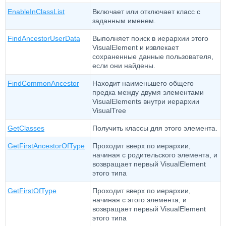
EnableInClassList
Включает или отключает класс с
заданным именем.
FindAncestorUserData
Выполняет поиск в иерархии этого
VisualElement и извлекает
сохраненные данные пользователя,
если они найдены.
FindCommonAncestor
Находит наименьшего общего
предка между двумя элементами
VisualElements внутри иерархии
VisualTree
GetClasses
Получить классы для этого элемента.
GetFirstAncestorOfType
Проходит вверх по иерархии,
начиная с родительского элемента, и
возвращает первый VisualElement
этого типа
GetFirstOfType
Проходит вверх по иерархии,
начиная с этого элемента, и
возвращает первый VisualElement
этого типа