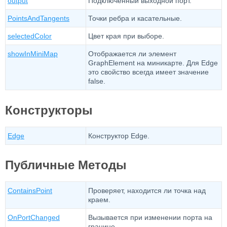
output
Подключенный выходной порт.
PointsAndTangents
Точки ребра и касательные.
selectedColor
Цвет края при выборе.
showInMiniMap
Отображается ли элемент
GraphElement на миникарте. Для Edge
это свойство всегда имеет значение
false.
Конструкторы
Edge
Конструктор Edge.
Публичные Методы
ContainsPoint
Проверяет, находится ли точка над
краем.
OnPortChanged
Вызывается при изменении порта на
границе.