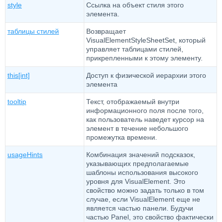
style
Ссылка на объект стиля этого
элемента.
таблицы стилей
Возвращает
VisualElementStyleSheetSet, который
управляет таблицами стилей,
прикрепленными к этому элементу.
this[int]
Доступ к физической иерархии этого
элемента
tooltip
Текст, отображаемый внутри
информационного поля после того,
как пользователь наведет курсор на
элемент в течение небольшого
промежутка времени.
usageHints
Комбинация значений подсказок,
указывающих предполагаемые
шаблоны использования высокого
уровня для VisualElement. Это
свойство можно задать только в том
случае, если VisualElement еще не
является частью панели. Будучи
частью Panel, это свойство фактически