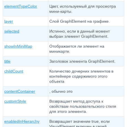
elementTypeColor
Цвет, используемый для просмотра
мини-карты.
layer
Слой GraphElement на графике.
selected
Истинно, если в данный момент
выбран элемент GraphElement.
showInMiniMap
Отображается ли элемент на
миникарте.
title
Заголовок элемента GraphElement.
childCount
Количество дочерних элементов в
контейнере содержимого этого
объекта
contentContainer
, обычно это
customStyle
Возвращает метод доступа к
свойствам пользовательского стиля
для этого элемента.
enabledInHierarchy
Возвращает значение true, если
VisualElement включен в своей