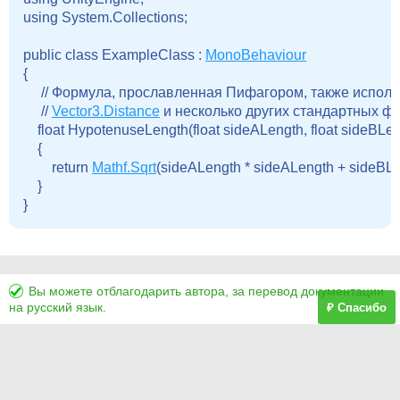
using System.Collections;

public class ExampleClass : 
MonoBehaviour
{

     // Формула, прославленная Пифагором, также испол
     // 
Vector3.Distance
 и несколько других стандартных фу
    float HypotenuseLength(float sideALength, float sideBLen
    {

        return 
Mathf.Sqrt
(sideALength * sideALength + sideBLen
    }

Вы можете отблагодарить автора, за перевод документации
на русский язык.
₽ Спасибо