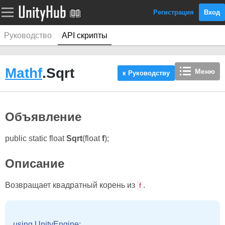
Регистрация
Вход
Руководство
API скрипты
Mathf
.Sqrt
Меню
к Руководству
Объявление
public static float
Sqrt
(float
f
);
Описание
Возвращает квадратный корень из
.
f
using UnityEngine;
