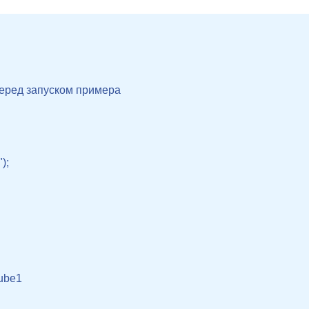
перед запуском примера

;

ube1
