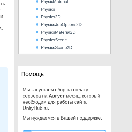
PhysicMaterial
ть
Physics
у
чи
Physics2D
PhysicsJobOptions2D
в.
PhysicsMaterial2D
PhysicsScene
PhysicsScene2D
PhysicsSceneExtensions
PhysicsSceneExtensions2D
PhysicsUpdateBehaviour2D
Помощь
Ping
Plane
Мы запускаем сбор на оплату
PlatformEffector2D
сервера на
Август
месяц, который
PlayerPrefs
необходим для работы сайта
UnityHub.ru.
PlayerPrefsException
PointEffector2D
Мы нуждаемся в Вашей поддержке.
PolygonCollider2D
Pose