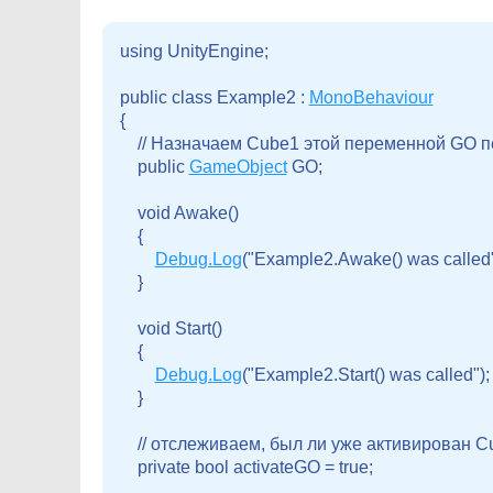
using UnityEngine;

public class Example2 : 
MonoBehaviour
{

    // Назначаем Cube1 этой переменной GO 
    public 
GameObject
 GO;

    void Awake()

    {

Debug.Log
("Example2.Awake() was called")
    }

    void Start()

    {

Debug.Log
("Example2.Start() was called");

    }

    // отслеживаем, был ли уже активирован C
    private bool activateGO = true;
