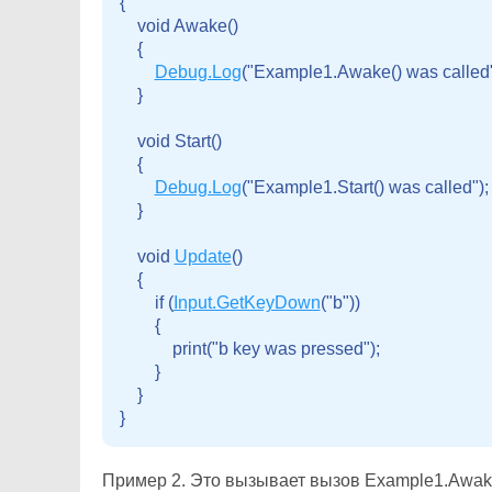
{

    void Awake()

    {

Debug.Log
("Example1.Awake() was called")
    }

    void Start()

    {

Debug.Log
("Example1.Start() was called");

    }

    void 
Update
()

    {

        if (
Input.GetKeyDown
("b"))

        {

            print("b key was pressed");

        }

    }

Пример 2. Это вызывает вызов Example1.Awake