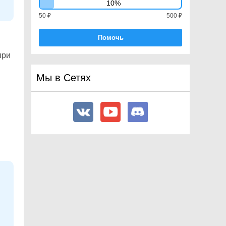
10%
ProceduralMaterial
50 ₽
500 ₽
ProceduralPropertyDescription
Помочь
ProceduralTexture
Projector
при
PropertyName
Мы в Сетях
QualitySettings
Quaternion
Random
RangeInt
Ray
Ray2D
RaycastCommand
RaycastHit
RaycastHit2D
Rect
RectInt
RectOffset