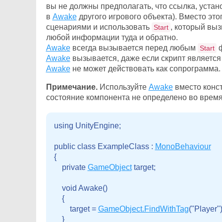
вы не должны предполагать, что ссылка, уста
в
Awake
другого игрового объекта). Вместо это
сценариями и использовать
, который вы
Start
любой информации туда и обратно.
Awake
всегда вызывается перед любым
ф
Start
Awake
вызывается, даже если скрипт являетс
Awake
не может действовать как сопрограмма.
Примечание.
Используйте
Awake
вместо конст
состояние компонента не определено во время
using UnityEngine;

public class ExampleClass : 
MonoBehaviour
{

    private 
GameObject
 target;

    void Awake()

    {

        target = 
GameObject.FindWithTag
("Player");
    }
