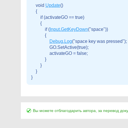
    void 
Update
()

    {

        if (activateGO == true)

        {

            if (
Input.GetKeyDown
("space"))

            {

Debug.Log
("space key was pressed");

                GO.SetActive(true);

                activateGO = false;

            }

        }

    }

Вы можете отблагодарить автора, за перевод док