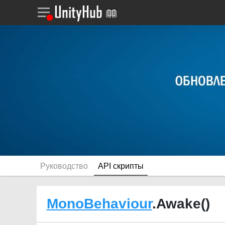
Руководство
API скрипты
MonoBehaviour
.Awake()