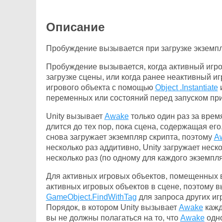
Описание
Пробуждение вызывается при загрузке экземпл
Пробуждение вызывается, когда активный игро
загрузке сцены, или когда ранее неактивный и
игрового объекта с помощью
Object .Instantiate
переменных или состояний перед запуском пр
Unity вызывает
Awake
только один раз за врем
длится до тех пор, пока сцена, содержащая его
снова загружает экземпляр скрипта, поэтому
A
несколько раз аддитивно, Unity загружает неск
несколько раз (по одному для каждого экземпля
Для активных игровых объектов, помещенных в
активных игровых объектов в сцене, поэтому в
GameObject.FindWithTag
для запроса других иг
Порядок, в котором Unity вызывает
Awake
кажд
вы не должны полагаться на то, что
Awake
одно