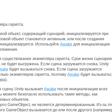
яра скрипта.
вой объект, содержащий сценарий, инициализируется при
гровой объект становится активным, или после создания
инициализируется. Используйте
Awake
для инициализации
иложения.
я существования экземпляра скрипта. Срок жизни сценария
, не будет выгружена. Если сцена загружается снова, Unity
wake
будет вызываться снова. Если сцена загружается
олько экземпляров скрипта, поэтому
Awake
будет вызыватьс
ра).
 сцену, Unity вызывает
Awake
после инициализации всех
ы можете безопасно использовать такие методы, как
ровых объектов.
ого GameObject, не является детерминированным. Из-за эт
го GameObject вызывается до или после другого (например