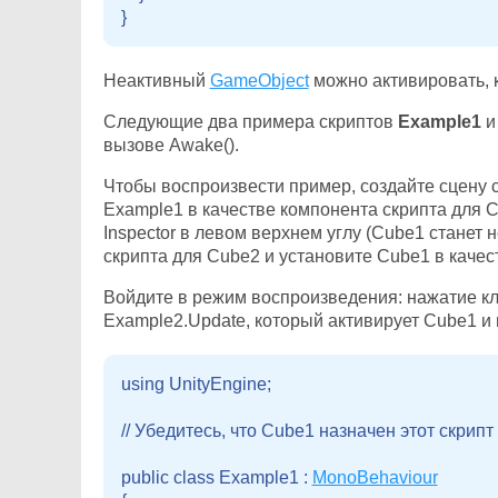
Неактивный
GameObject
можно активировать, 
Следующие два примера скриптов
Example1
вызове Awake().
Чтобы воспроизвести пример, создайте сцену 
Example1 в качестве компонента скрипта для 
Inspector в левом верхнем углу (Cube1 станет
скрипта для Cube2 и установите Cube1 в каче
Войдите в режим воспроизведения: нажатие к
Example2.Update, который активирует Cube1 и 
using UnityEngine;

// Убедитесь, что Cube1 назначен этот скрипт 
public class Example1 : 
MonoBehaviour