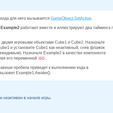
когда для него вызывается
GameObject.SetActive
.
и
Example2
работают вместе и иллюстрируют два тайминга 
с двумя игровыми объектами Cube1 и Cube2. Назначьте
Cube1 и установите Cube1 как неактивный, сняв флажок
 невидимым). Назначьте Example2 в качестве компонента
стве его переменной
.
GO
лавиши пробела приведет к выполнению кода в
вызовет Example1.Awake().
и неактивен в начале игры.
