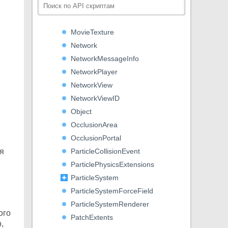
MonoBehaviour
Motion
MovieTexture
Network
NetworkMessageInfo
NetworkPlayer
NetworkView
NetworkViewID
Object
OcclusionArea
OcclusionPortal
я
ParticleCollisionEvent
ParticlePhysicsExtensions
ParticleSystem
ParticleSystemForceField
ParticleSystemRenderer
ого
PatchExtents
,