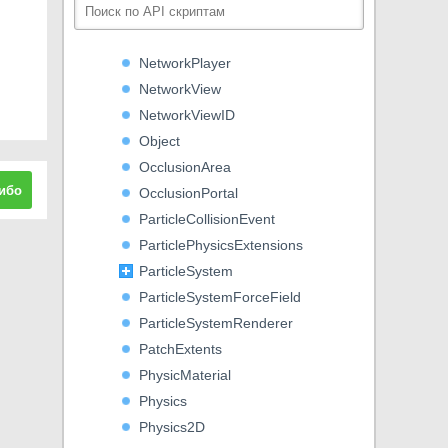
Network
NetworkMessageInfo
NetworkPlayer
NetworkView
NetworkViewID
Object
OcclusionArea
ибо
OcclusionPortal
ParticleCollisionEvent
ParticlePhysicsExtensions
ParticleSystem
ParticleSystemForceField
ParticleSystemRenderer
PatchExtents
PhysicMaterial
Physics
Physics2D