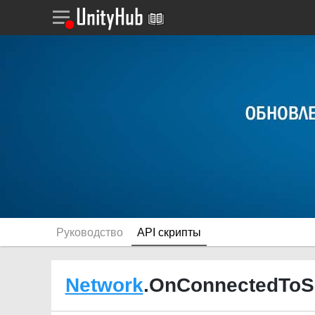
Руководство
API скрипты
Network
.OnConnectedToSe