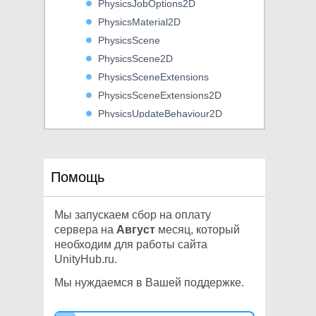
PhysicsJobOptions2D
PhysicsMaterial2D
PhysicsScene
PhysicsScene2D
PhysicsSceneExtensions
PhysicsSceneExtensions2D
PhysicsUpdateBehaviour2D
Ping
Plane
PlatformEffector2D
Помощь
PlayerPrefs
PlayerPrefsException
Мы запускаем сбор на оплату
PointEffector2D
сервера на
Август
месяц, который
PolygonCollider2D
необходим для работы сайта
UnityHub.ru.
Pose
ProceduralMaterial
Мы нуждаемся в Вашей поддержке.
ProceduralPropertyDescription
ProceduralTexture