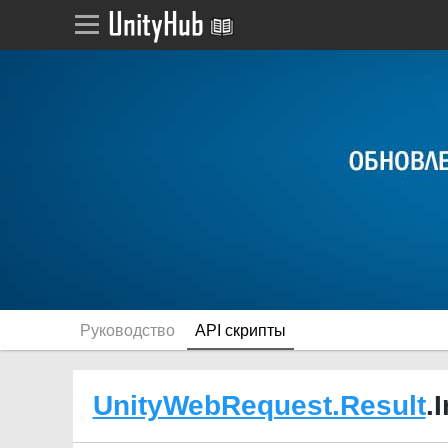
Руководство
API скрипты
UnityWebRequest.Result
.