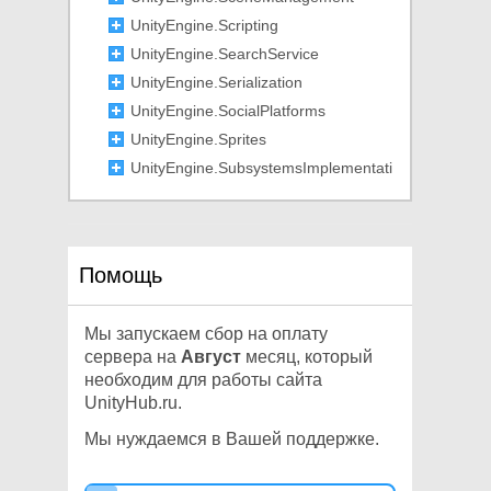
UnityEngine.Scripting
UnityEngine.SearchService
UnityEngine.Serialization
UnityEngine.SocialPlatforms
UnityEngine.Sprites
UnityEngine.SubsystemsImplementati
on
UnityEngine.TestTools
UnityEngine.TextCore
Помощь
UnityEngine.Tilemaps
UnityEngine.tvOS
UnityEngine.U2D
Мы запускаем сбор на оплату
сервера на
Август
месяц, который
UnityEngine.UIElements
необходим для работы сайта
UnityEngine.VFX
UnityHub.ru.
UnityEngine.Video
Мы нуждаемся в Вашей поддержке.
UnityEngine.Windows
UnityEngine.WSA