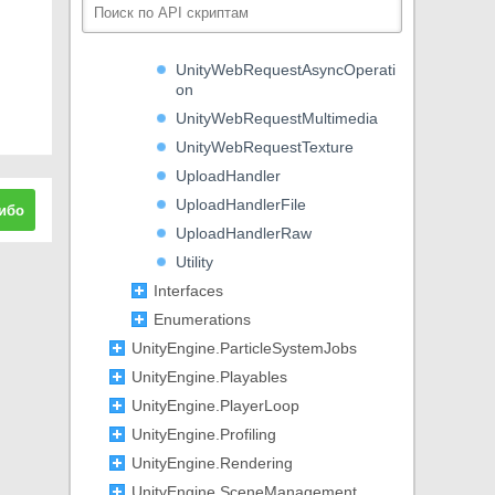
Result
UnityWebRequestAssetBundle
UnityWebRequestAsyncOperati
on
UnityWebRequestMultimedia
UnityWebRequestTexture
UploadHandler
UploadHandlerFile
ибо
UploadHandlerRaw
Utility
Interfaces
Enumerations
UnityEngine.ParticleSystemJobs
UnityEngine.Playables
UnityEngine.PlayerLoop
UnityEngine.Profiling
UnityEngine.Rendering
UnityEngine.SceneManagement