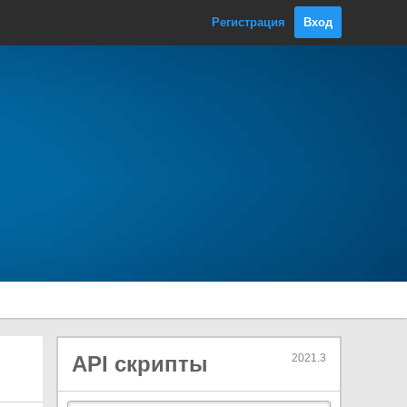
ConnectionConfig
Регистрация
Вход
ConnectionSimulatorConfig
DownloadHandler
DownloadHandlerAssetBundle
DownloadHandlerAudioClip
DownloadHandlerBuffer
DownloadHandlerFile
DownloadHandlerMovieTexture
DownloadHandlerScript
DownloadHandlerTexture
GlobalConfig
HostTopology
MultipartFormDataSection
MultipartFormFileSection
NetworkTransport
API скрипты
2021.3
UnityWebRequest
Enumerations