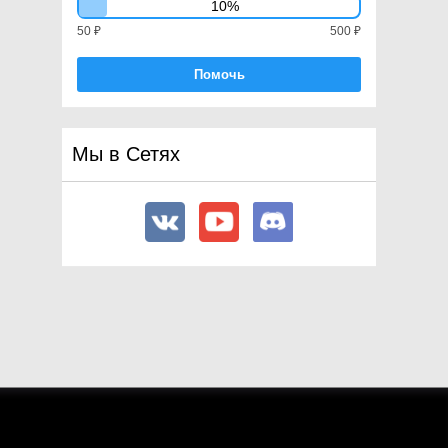
10%
UnityEngine.XR
50 ₽
500 ₽
Classes
Interfaces
Помочь
Enumerations
Attributes
Assemblies
Мы в Сетях
UnityEditor
Unity
Other