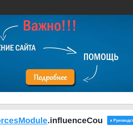
orcesModule
.influenceCou
к Руководс