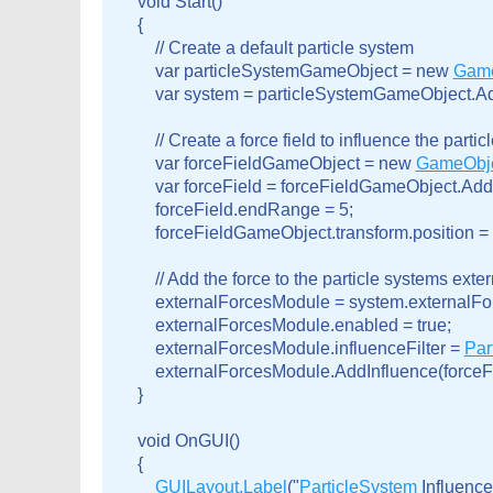
    void Start()

    {

        // Create a default particle system

        var particleSystemGameObject = new 
Game
        var system = particleSystemGameObject
        // Create a force field to influence the partic
        var forceFieldGameObject = new 
GameObj
        var forceField = forceFieldGameObject.
        forceField.endRange = 5;

        forceFieldGameObject.transform.position =
        // Add the force to the particle systems exte
        externalForcesModule = system.externalFor
        externalForcesModule.enabled = true;

        externalForcesModule.influenceFilter = 
Par
        externalForcesModule.AddInfluence(forceFi
    }

    void OnGUI()

    {

GUILayout.Label
("
Particle
System
 Influencer