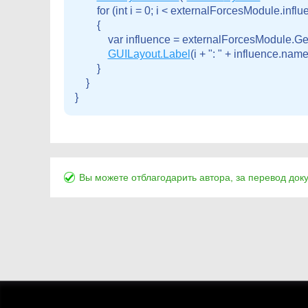
        for (int i = 0; i < externalForcesModule.infl
        {

            var influence = externalForcesModule.Get
GUILayout.Label
(i + ": " + influence.name)
        }

    }

Вы можете отблагодарить автора, за перевод док