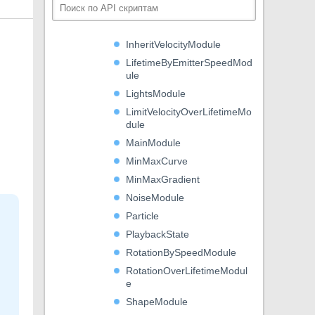
ExternalForcesModule
ForceOverLifetimeModule
InheritVelocityModule
LifetimeByEmitterSpeedMod
ule
LightsModule
LimitVelocityOverLifetimeMo
dule
MainModule
MinMaxCurve
MinMaxGradient
NoiseModule
Particle
PlaybackState
RotationBySpeedModule
RotationOverLifetimeModul
e
ShapeModule