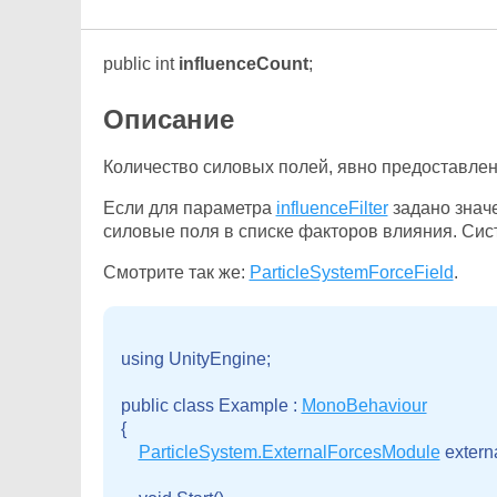
public int
influenceCount
;
Описание
Количество силовых полей, явно предоставлен
Если для параметра
influenceFilter
задано знач
силовые поля в списке факторов влияния. Сис
Смотрите так же:
ParticleSystemForceField
.
using UnityEngine;

public class Example : 
MonoBehaviour
{

ParticleSystem.ExternalForcesModule
 extern