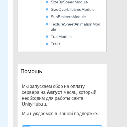
SizeBySpeedModule
SizeOverLifetimeModule
SubEmittersModule
TextureSheetAnimationMod
ule
TrailModule
Trails
TriggerModule
VelocityOverLifetimeModule
ParticleSystemForceField
Помощь
ParticleSystemRenderer
PatchExtents
Мы запускаем сбор на оплату
PhysicMaterial
сервера на
Август
месяц, который
Physics
необходим для работы сайта
Physics2D
UnityHub.ru.
PhysicsJobOptions2D
Мы нуждаемся в Вашей поддержке.
PhysicsMaterial2D
PhysicsScene