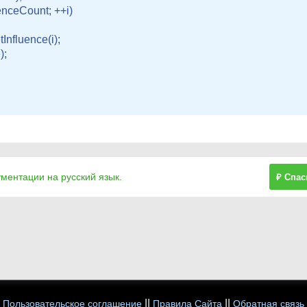
uenceCount; ++i)

Influence(i);

;

ументации на русский язык.
₽ Спас
||
||
Пользовательское соглашение
Правила Сайта
Обратная связь