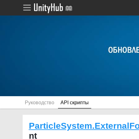
Руководство
API скрипты
ParticleSystem.ExternalF
nt