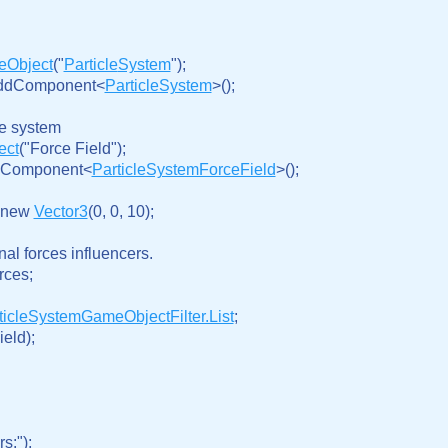
Object
("
Particle
System
");

.AddComponent<
ParticleSystem
>();

le system

ect
("Force Field");

AddComponent<
ParticleSystemForceField
>();

 new 
Vector3
(0, 0, 10);

rnal forces influencers.

ces;

ticleSystemGameObjectFilter.List
;

eld);

s:");
