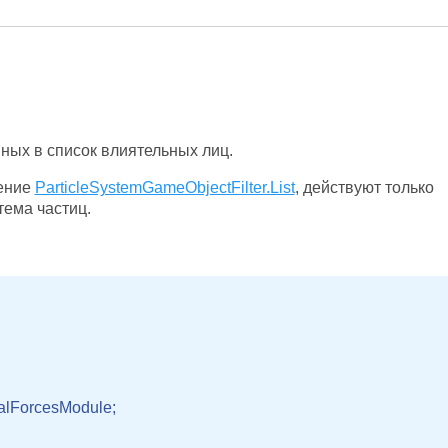
ных в список влиятельных лиц.
ение
ParticleSystemGameObjectFilter.List
, действуют только
тема частиц.
alForcesModule;
