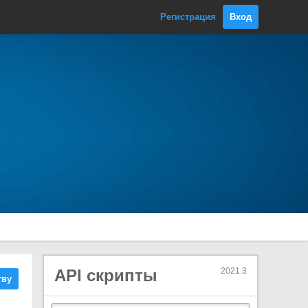
NetworkView
Регистрация
Вход
NetworkViewID
Object
OcclusionArea
OcclusionPortal
ParticleCollisionEvent
ParticlePhysicsExtensions
ParticleSystem
Classes
Burst
ColliderData
CollisionModule
ColorBySpeedModule
ColorOverLifetimeModule
CustomDataModule
API скрипты
2021.3
тву
EmissionModule
EmitParams