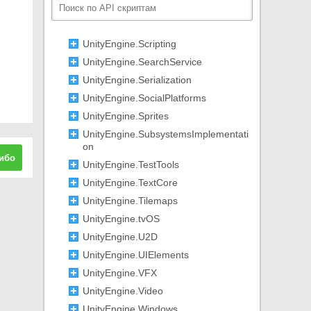
LocalPhysicsMode
UnloadSceneOptions
UnityEngine.Scripting
UnityEngine.SearchService
UnityEngine.Serialization
UnityEngine.SocialPlatforms
UnityEngine.Sprites
UnityEngine.SubsystemsImplementati
on
ибо
UnityEngine.TestTools
UnityEngine.TextCore
UnityEngine.Tilemaps
UnityEngine.tvOS
UnityEngine.U2D
UnityEngine.UIElements
UnityEngine.VFX
UnityEngine.Video
UnityEngine.Windows