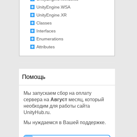
UnityEngine.WSA
UnityEngine.XR
Classes
Interfaces
Enumerations
Attributes
Assemblies
UnityEditor
Unity
Помощь
Other
Мы запускаем сбор на оплату
сервера на
Август
месяц, который
необходим для работы сайта
UnityHub.ru.
Мы нуждаемся в Вашей поддержке.