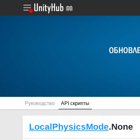
Руководство
API скрипты
LocalPhysicsMode
.None