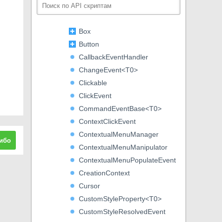
UxmlTraits
BlurEvent
Box
Button
CallbackEventHandler
ChangeEvent<T0>
Clickable
ClickEvent
CommandEventBase<T0>
ContextClickEvent
ContextualMenuManager
ибо
ContextualMenuManipulator
ContextualMenuPopulateEvent
CreationContext
Cursor
CustomStyleProperty<T0>
CustomStyleResolvedEvent