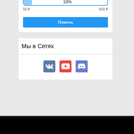
10%
FocusChangeDirection
50 ₽
500 ₽
FocusController
Помочь
FocusEvent
FocusEventBase<T0>
FocusInEvent
Мы в Сетях
FocusOutEvent
Foldout
GeometryChangedEvent
HelpBox
IBindingExtensions
Image
IMGUIContainer
IMGUIEvent
ImmediateModeElement
INotifyValueChangedExtension
s
InputEvent