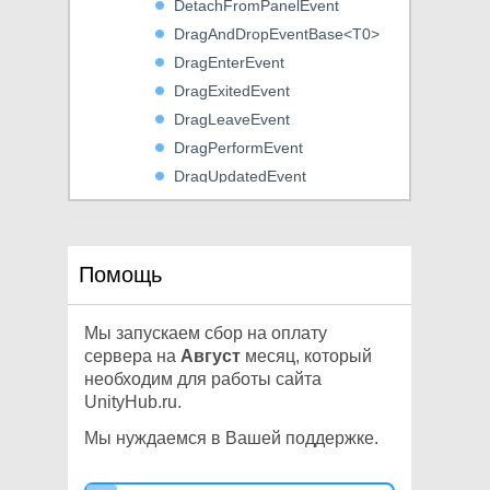
DetachFromPanelEvent
DragAndDropEventBase<T0>
DragEnterEvent
DragExitedEvent
DragLeaveEvent
DragPerformEvent
DragUpdatedEvent
DropdownMenu
DropdownMenuAction
DropdownMenuEventInfo
Помощь
DropdownMenuItem
DropdownMenuSeparator
Мы запускаем сбор на оплату
EventBase
сервера на
Август
месяц, который
EventBase<T0>
необходим для работы сайта
UnityHub.ru.
EventDispatcher
EventDispatcherGate
Мы нуждаемся в Вашей поддержке.
ExecuteCommandEvent
Focusable