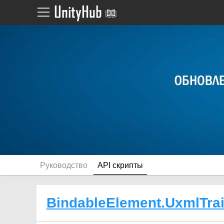
Руководство
API скрипты
BindableElement.UxmlTrai