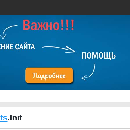
ts
.Init