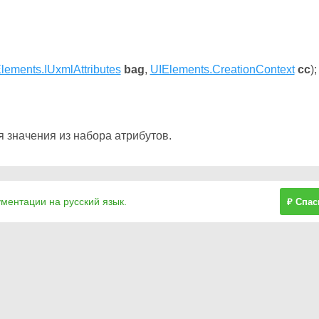
lements.IUxmlAttributes
bag
,
UIElements.CreationContext
cc
);
я значения из набора атрибутов.
ументации на русский язык.
₽ Спас