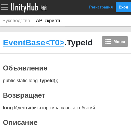
Регистрация
Вход
Руководство
API скрипты
EventBase<T0>
.TypeId
Меню
Объявление
public static long
TypeId
();
Возвращает
long
Идентификатор типа класса событий.
Описание