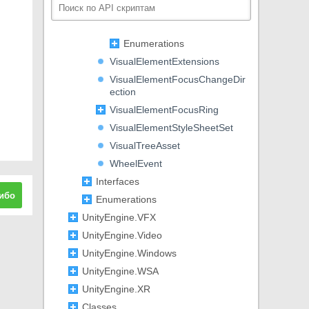
VisualElement
Classes
Enumerations
VisualElementExtensions
VisualElementFocusChangeDir
ection
VisualElementFocusRing
VisualElementStyleSheetSet
VisualTreeAsset
WheelEvent
Interfaces
ибо
Enumerations
UnityEngine.VFX
UnityEngine.Video
UnityEngine.Windows
UnityEngine.WSA
UnityEngine.XR
Classes