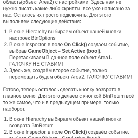
область(объект Area2) с настройками. Здесь нам не
нужно писать какие-либо скрипты, всё уже написано за
нас. Осталось их просто подключить. Для этого
выполняем следующие действия:
В окне Hierarchy выбираем объект нашей кнопки
настроек BtnOptions
В окне Inspector, в поле
On Click()
создаём событие,
выбрав
GameObject – Set Active (bool)
.
Перетаскиваем В данное поле объект Area1.
ГАЛОЧКУ НЕ СТАВИМ!
Здесь же, создаём второе событие, только
перемещать будем объект Area2. ГАЛОЧКУ СТАВИМ!
Готово, теперь осталось сделать кнопку возврата в
главное меню. Для этого делаем с кнопкой BtnReturn всё
то же самое, что и в предыдущем примере, только
наоборот.
В окне Hierarchy выбираем объект нашей кнопки
возврата BtnReturn
В окне Inspector, в поле
On Click()
создаём событие,