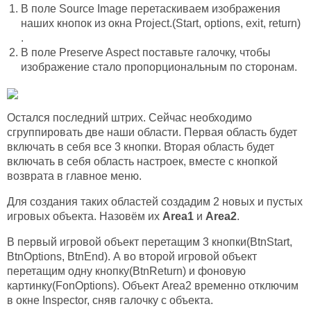
В поле Source Image перетаскиваем изображения
наших кнопок из окна Project.(Start, options, exit, return)
.
В поле Preserve Aspect поставьте галочку, чтобы
изображение стало пропорциональным по сторонам.
Остался последний штрих. Сейчас необходимо
сгруппировать две наши области. Первая область будет
включать в себя все 3 кнопки. Вторая область будет
включать в себя область настроек, вместе с кнопкой
возврата в главное меню.
Для создания таких областей создадим 2 новых и пустых
игровых объекта. Назовём их
Area1
и
Area2
.
В первый игровой объект перетащим 3 кнопки(BtnStart,
BtnOptions, BtnEnd). А во второй игровой объект
перетащим одну кнопку(BtnReturn) и фоновую
картинку(FonOptions). Объект Area2 временно отключим
в окне Inspector, сняв галочку с объекта.