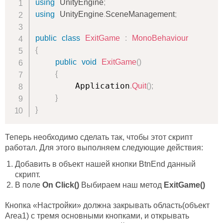
using
UnityEngine
;
using
UnityEngine
.
SceneManagement
;
public
class
ExitGame
:
MonoBehaviour
{
public
void
ExitGame
(
)
{
        Application
.
Quit
(
)
;
}
}
Теперь необходимо сделать так, чтобы этот скрипт
работал. Для этого выполняем следующие действия:
Добавить в объект нашей кнопки BtnEnd данный
скрипт.
В поле
On Click()
Выбираем наш метод
ExitGame()
Кнопка «Настройки» должна закрывать область(объект
Area1) с тремя основными кнопками, и открывать