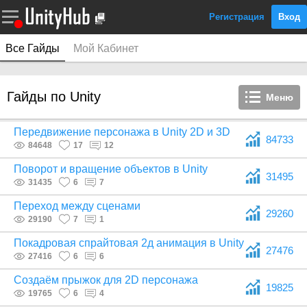
Регистрация
Вход
Все Гайды
Мой Кабинет
Гайды по Unity
Меню
Передвижение персонажа в Unity 2D и 3D
84733
84648
17
12
Поворот и вращение объектов в Unity
31495
31435
6
7
Переход между сценами
29260
29190
7
1
Покадровая спрайтовая 2д анимация в Unity
27476
27416
6
6
Создаём прыжок для 2D персонажа
19825
19765
6
4