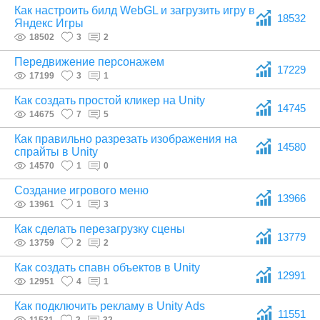
Как настроить билд WebGL и загрузить игру в
18532
Яндекс Игры
18502
3
2
Передвижение персонажем
17229
17199
3
1
Как создать простой кликер на Unity
14745
14675
7
5
Как правильно разрезать изображения на
14580
спрайты в Unity
14570
1
0
Создание игрового меню
13966
13961
1
3
Как сделать перезагрузку сцены
13779
13759
2
2
Как создать спавн объектов в Unity
12991
12951
4
1
Как подключить рекламу в Unity Ads
11551