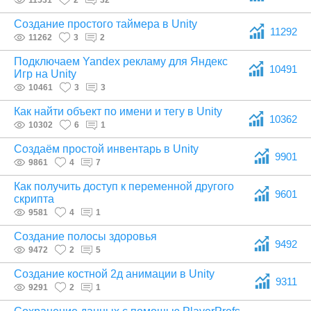
11531
2
32
Создание простого таймера в Unity
11292
11262
3
2
Подключаем Yandex рекламу для Яндекс
10491
Игр на Unity
10461
3
3
Как найти объект по имени и тегу в Unity
10362
10302
6
1
Создаём простой инвентарь в Unity
9901
9861
4
7
Как получить доступ к переменной другого
9601
скрипта
9581
4
1
Создание полосы здоровья
9492
9472
2
5
Создание костной 2д анимации в Unity
9311
9291
2
1