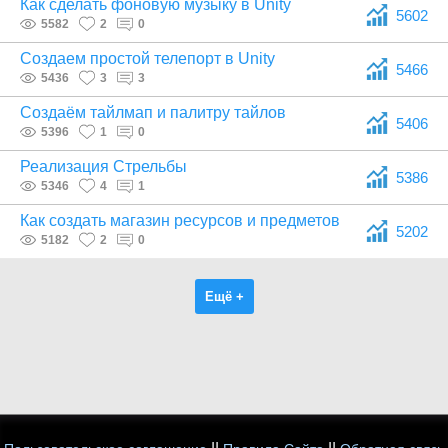
Как сделать фоновую музыку в Unity
5602
5582
2
0
Создаем простой телепорт в Unity
5466
5436
3
3
Создаём тайлмап и палитру тайлов
5406
5396
1
0
Реализация Стрельбы
5386
5346
4
1
Как создать магазин ресурсов и предметов
5202
5182
2
0
Ещё +