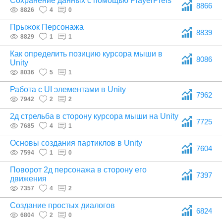
Сохранение данных с помощью PlayerPrefs
8866
8826
4
0
Прыжок Персонажа
8839
8829
1
1
Как определить позицию курсора мыши в
8086
Unity
8036
5
1
Работа с UI элементами в Unity
7962
7942
2
2
2д стрельба в сторону курсора мыши на Unity
7725
7685
4
1
Основы создания партиклов в Unity
7604
7594
1
0
Поворот 2д персонажа в сторону его
7397
движения
7357
4
2
Создание простых диалогов
6824
6804
2
0