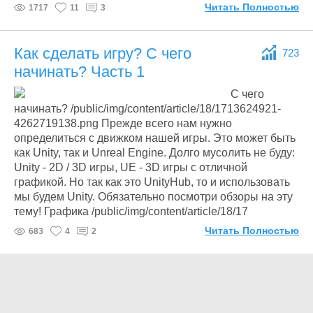
Читать Полностью
1717
11
3
Как сделать игру? С чего
723
начинать? Часть 1
С чего
начинать? /public/img/content/article/18/1713624921-
4262719138.png Прежде всего нам нужно
определиться с движком нашей игры. Это может быть
как Unity, так и Unreal Engine. Долго мусолить не буду:
Unity - 2D / 3D игры, UE - 3D игры с отличной
графикой. Но так как это UnityHub, то и использовать
мы будем Unity. Обязательно посмотри обзоры на эту
тему! Графика /public/img/content/article/18/17
Читать Полностью
683
4
2