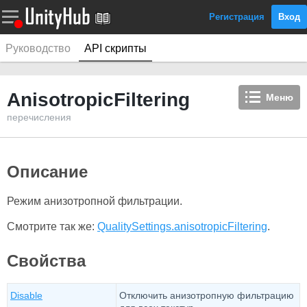
Регистрация
Вход
Руководство
API скрипты
AnisotropicFiltering
Меню
перечисления
Описание
Режим анизотропной фильтрации.
Смотрите так же:
QualitySettings.anisotropicFiltering
.
Свойства
Disable
Отключить анизотропную фильтрацию