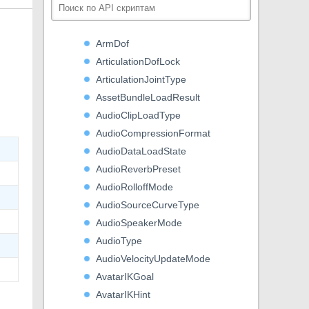
ApplicationInstallMode
ApplicationSandboxType
ArmDof
ArticulationDofLock
ArticulationJointType
AssetBundleLoadResult
AudioClipLoadType
AudioCompressionFormat
AudioDataLoadState
AudioReverbPreset
AudioRolloffMode
AudioSourceCurveType
AudioSpeakerMode
AudioType
AudioVelocityUpdateMode
AvatarIKGoal
AvatarIKHint