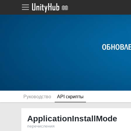
Руководство
API скрипты
ApplicationInstallMode
перечисления