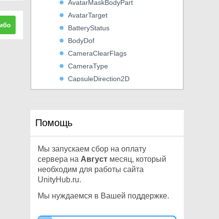
AvatarMaskBodyPart
AvatarTarget
ибо
BatteryStatus
BodyDof
CameraClearFlags
CameraType
CapsuleDirection2D
ClusterInputType
CollisionDetectionMode
CollisionDetectionMode2D
Помощь
CollisionFlags
ColorGamut
Мы запускаем сбор на оплату
ColorSpace
сервера на
Август
месяц, который
CompressionLevel
необходим для работы сайта
UnityHub.ru.
CompressionType
ComputeBufferMode
Мы нуждаемся в Вашей поддержке.
ComputeBufferType
ConfigurableJointMotion