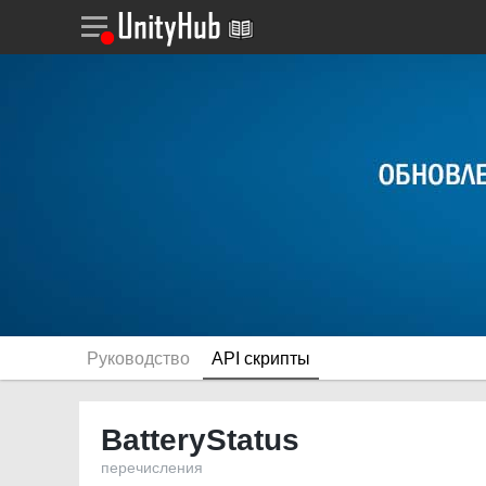
Руководство
API скрипты
BatteryStatus
перечисления