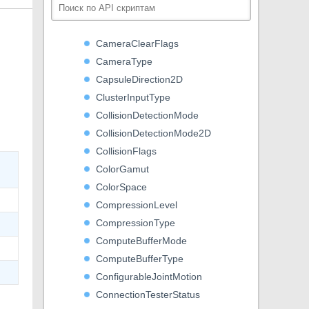
BatteryStatus
BodyDof
CameraClearFlags
CameraType
CapsuleDirection2D
ClusterInputType
CollisionDetectionMode
CollisionDetectionMode2D
CollisionFlags
ColorGamut
ColorSpace
CompressionLevel
CompressionType
ComputeBufferMode
ComputeBufferType
ConfigurableJointMotion
ConnectionTesterStatus