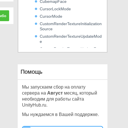
CubemapFace
CursorLockMode
ибо
CursorMode
CustomRenderTextureInitialization
Source
CustomRenderTextureUpdateMod
e
CustomRenderTextureUpdateZon
eSpace
D3DHDRDisplayBitDepth
DepthTextureMode
Помощь
DetailRenderMode
DeviceOrientation
Мы запускаем сбор на оплату
DeviceType
сервера на
Август
месяц, который
DrivenTransformProperties
необходим для работы сайта
UnityHub.ru.
DurationUnit
EffectorForceMode2D
Мы нуждаемся в Вашей поддержке.
EffectorSelection2D