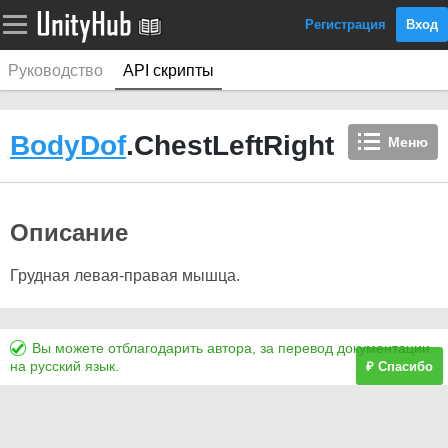
Регистрация
Вход
Руководство
API скрипты
BodyDof
.ChestLeftRight
Меню
Описание
Грудная левая-правая мышца.
Вы можете отблагодарить автора, за перевод документации
на русский язык.
₽ Спасибо