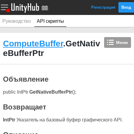
Регистрация
Вход
Руководство
API скрипты
ComputeBuffer
.GetNativ
Меню
eBufferPtr
Объявление
public IntPtr
GetNativeBufferPtr
();
Возвращает
IntPtr
Указатель на базовый буфер графического API.