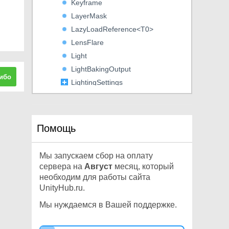
Keyframe
LayerMask
LazyLoadReference<T0>
LensFlare
Light
LightBakingOutput
ибо
LightingSettings
LightmapData
LightmapSettings
LightProbeGroup
Помощь
LightProbeProxyVolume
LightProbes
Мы запускаем сбор на оплату
LineRenderer
сервера на
Август
месяц, который
LineUtility
необходим для работы сайта
UnityHub.ru.
LocalizationAsset
LocationInfo
Мы нуждаемся в Вашей поддержке.
LocationService
LOD