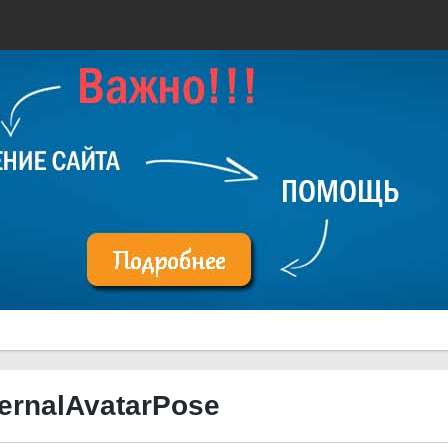
ternalAvatarPose