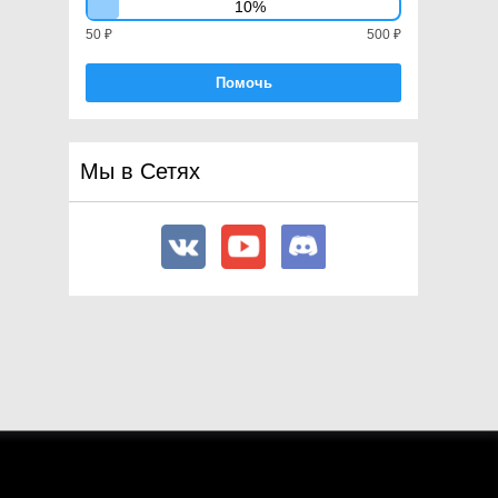
10%
LODGroup
50 ₽
500 ₽
Logger
Помочь
MasterServer
MatchTargetWeightMask
Material
Мы в Сетях
MaterialPropertyBlock
Mathf
Matrix4x4
Mesh
MeshCollider
MeshFilter
MeshRenderer
Microphone
MonoBehaviour
Motion
MovieTexture
Network