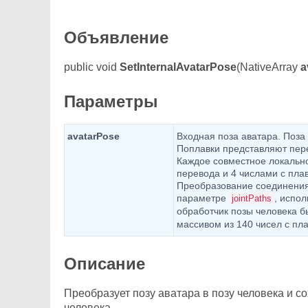
Объявление
public void
SetInternalAvatarPose
(NativeArray
a
Параметры
avatarPose
Входная поза аватара. Поза
Поплавки представляют пер
Каждое совместное локальн
перевода и 4 числами с пла
Преобразование соединения 
параметре
, испо
jointPaths
обработчик позы человека б
массивом из 140 чисел с пл
Описание
Преобразует позу аватара в позу человека и с
человека.