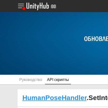
Руководство
API скрипты
HumanPoseHandler
.SetIn