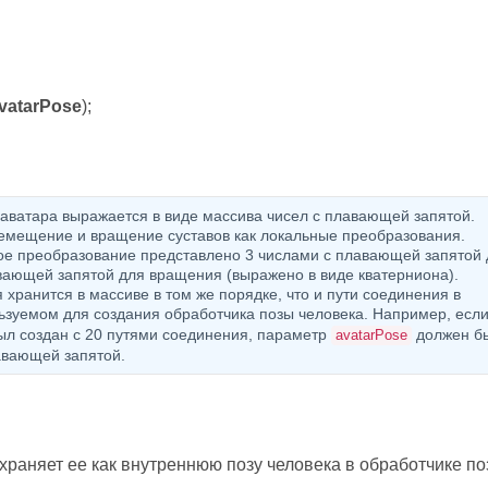
vatarPose
);
 аватара выражается в виде массива чисел с плавающей запятой.
емещение и вращение суставов как локальные преобразования.
ое преобразование представлено 3 числами с плавающей запятой 
вающей запятой для вращения (выражено в виде кватерниона).
хранится в массиве в том же порядке, что и пути соединения в
льзуемом для создания обработчика позы человека. Например, есл
ыл создан с 20 путями соединения, параметр
должен б
avatarPose
авающей запятой.
охраняет ее как внутреннюю позу человека в обработчике п