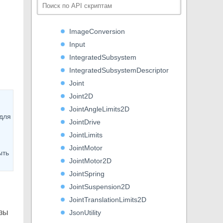
HumanPoseHandler
HumanTrait
ImageConversion
Input
IntegratedSubsystem
IntegratedSubsystemDescriptor
Joint
Joint2D
JointAngleLimits2D
для
JointDrive
JointLimits
и
JointMotor
ыть
JointMotor2D
JointSpring
JointSuspension2D
JointTranslationLimits2D
озы
JsonUtility