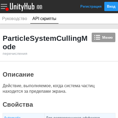
Регистрация
Вход
Руководство
API скрипты
ParticleSystemCullingM
Меню
ode
перечисления
Описание
Действие, выполняемое, когда система частиц
находится за пределами экрана.
Свойства
Automatic
Для повторяющихся эффектов