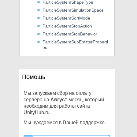
ParticleSystemShapeType
ParticleSystemSimulationSpace
ParticleSystemSortMode
ParticleSystemStopAction
ParticleSystemStopBehavior
ParticleSystemSubEmitterProperti
es
ParticleSystemSubEmitterType
ParticleSystemTrailMode
ParticleSystemTrailTextureMode
Помощь
ParticleSystemTriggerEventType
ParticleSystemVertexStream
Мы запускаем сбор на оплату
ParticleSystemVertexStreams
сервера на
Август
месяц, который
PhysicMaterialCombine
необходим для работы сайта
PlayMode
UnityHub.ru.
PointerType
Мы нуждаемся в Вашей поддержке.
PrimitiveType
ProceduralCacheSize