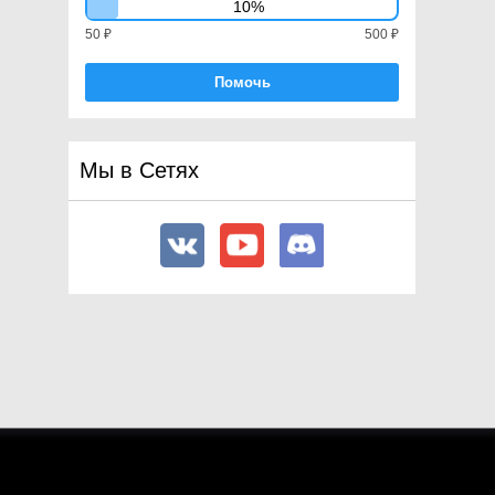
10%
ProceduralLoadingBehavior
50 ₽
500 ₽
ProceduralOutputType
ProceduralProcessorUsage
Помочь
ProceduralPropertyType
QueryTriggerInteraction
QueueMode
Мы в Сетях
ReceiveGI
RenderingPath
RenderMode
RenderTextureCreationFlags
RenderTextureFormat
RenderTextureMemoryless
RenderTextureReadWrite
RigidbodyConstraints
RigidbodyConstraints2D
RigidbodyInterpolation
RigidbodyInterpolation2D