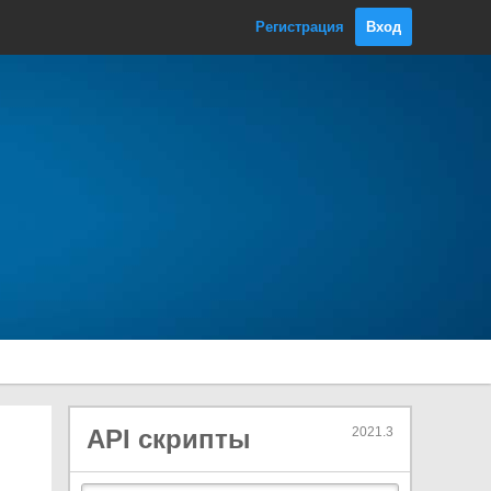
NetworkReachability
Регистрация
Вход
NetworkStateSynchronization
NPOTSupport
OperatingSystemFamily
ParticleSystemAnimationMode
ParticleSystemAnimationRowMod
e
ParticleSystemAnimationTimeMod
e
ParticleSystemAnimationType
ParticleSystemColliderQueryMode
ParticleSystemCollisionMode
ParticleSystemCollisionQuality
ParticleSystemCollisionType
ParticleSystemCullingMode
ParticleSystemCurveMode
API скрипты
2021.3
ParticleSystemCustomData
ParticleSystemCustomDataMode