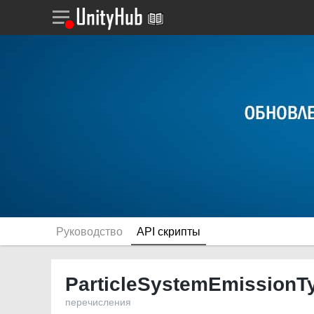
Руководство
API скрипты
ParticleSystemEmissionT
перечисления