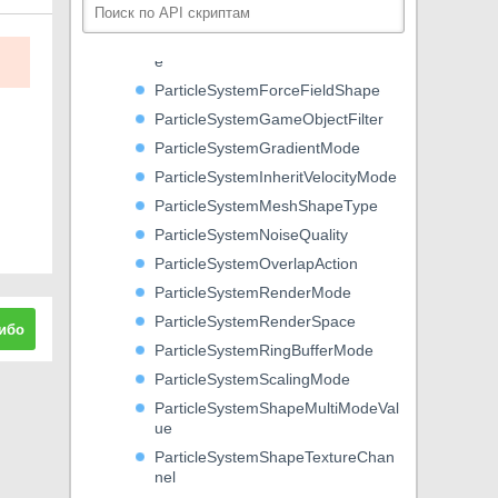
ParticleSystemEmissionType
ParticleSystemEmitterVelocityMod
e
ParticleSystemForceFieldShape
ParticleSystemGameObjectFilter
ParticleSystemGradientMode
ParticleSystemInheritVelocityMode
ParticleSystemMeshShapeType
ParticleSystemNoiseQuality
ParticleSystemOverlapAction
ParticleSystemRenderMode
ParticleSystemRenderSpace
ибо
ParticleSystemRingBufferMode
ParticleSystemScalingMode
ParticleSystemShapeMultiModeVal
ue
ParticleSystemShapeTextureChan
nel