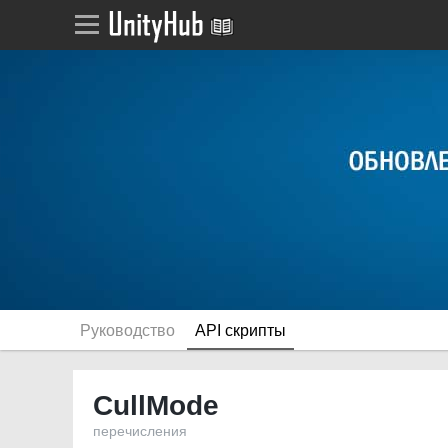
Руководство
API скрипты
CullMode
перечисления