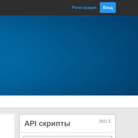
AmbientMode
Регистрация
Вход
BlendMode
BlendOp
BuiltinRenderTextureType
BuiltinShaderDefine
BuiltinShaderMode
BuiltinShaderType
CameraEvent
CameraHDRMode
CameraLateLatchMatrixType
ColorWriteMask
CommandBufferExecutionFlag
s
CompareFunction
ComputeQueueType
API скрипты
2021.3
CopyTextureSupport
CullingOptions