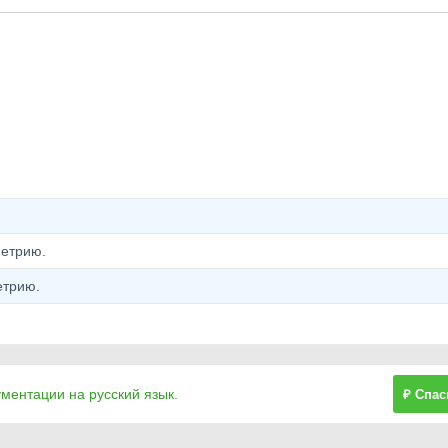
етрию.
етрию.
ументации на русский язык.
₽ Спас