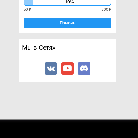
10%
ShaderConstantType
50 ₽
500 ₽
ShaderKeywordType
ShaderParamType
Помочь
ShaderPropertyFlags
ShaderPropertyType
ShadowCastingMode
Мы в Сетях
ShadowMapPass
ShadowSamplingMode
SinglePassStereoMode
SortingCriteria
StencilOp
SynchronisationStage
SynchronisationStageFlags
TextureDimension
UVChannelFlags
VertexAttribute
VertexAttributeFormat