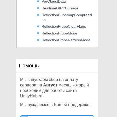
PerObjectData
RealtimeGICPUUsage
ReflectionCubemapCompressi
on
ReflectionProbeClearFlags
ReflectionProbeMode
ReflectionProbeRefreshMode
ReflectionProbeSortingCriteria
ReflectionProbeTimeSlicingMo
de
Помощь
ReflectionProbeUsage
RenderBufferLoadAction
RenderBufferStoreAction
Мы запускаем сбор на оплату
сервера на
Август
месяц, который
RenderingThreadingMode
необходим для работы сайта
RenderQueue
UnityHub.ru.
RenderStateMask
Мы нуждаемся в Вашей поддержке.
RenderTargetFlags
RenderTextureSubElement