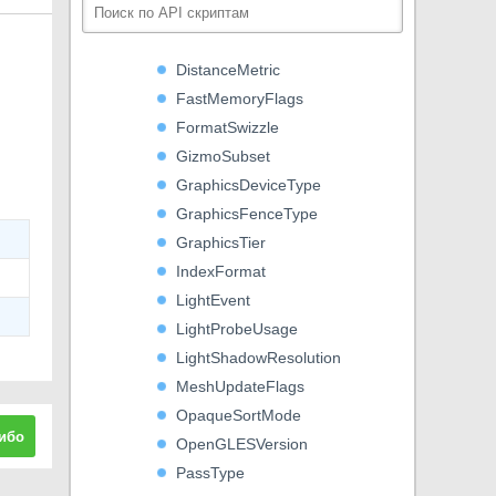
CullMode
DefaultReflectionMode
DistanceMetric
FastMemoryFlags
FormatSwizzle
GizmoSubset
GraphicsDeviceType
GraphicsFenceType
GraphicsTier
IndexFormat
LightEvent
LightProbeUsage
LightShadowResolution
MeshUpdateFlags
OpaqueSortMode
ибо
OpenGLESVersion
PassType