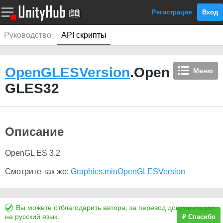
Регистрация
Вход
Руководство
API скрипты
OpenGLESVersion
.Open
Меню
GLES32
Описание
OpenGL ES 3.2
Смотрите так же:
Graphics.minOpenGLESVersion
Вы можете отблагодарить автора, за перевод документации
на русский язык.
₽ Спасибо