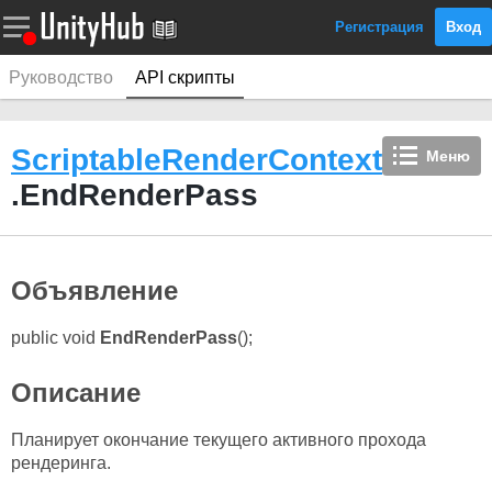
Регистрация
Вход
Руководство
API скрипты
ScriptableRenderContext
Меню
.EndRenderPass
Объявление
public void
EndRenderPass
();
Описание
Планирует окончание текущего активного прохода
рендеринга.