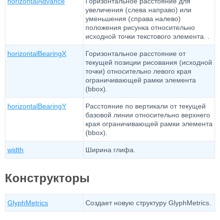
horizontalAdvance
Горизонтальное расстояние для
увеличения (слева направо) или
уменьшения (справа налево)
положения рисунка относительно
исходной точки текстового элемента. .
horizontalBearingX
Горизонтальное расстояние от
текущей позиции рисования (исходной
точки) относительно левого края
ограничивающей рамки элемента
(bbox).
horizontalBearingY
Расстояние по вертикали от текущей
базовой линии относительно верхнего
края ограничивающей рамки элемента
(bbox).
width
Ширина глифа.
Конструкторы
GlyphMetrics
Создает новую структуру GlyphMetrics.