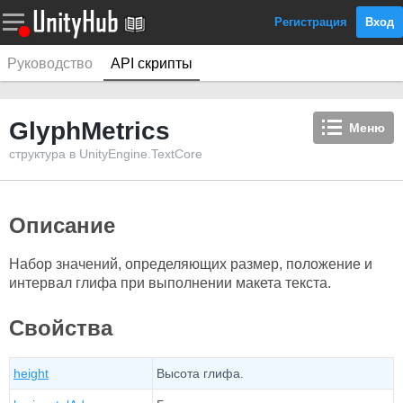
Регистрация
Вход
Руководство
API скрипты
GlyphMetrics
Меню
структура в UnityEngine.TextCore
Описание
Набор значений, определяющих размер, положение и
интервал глифа при выполнении макета текста.
Свойства
height
Высота глифа.