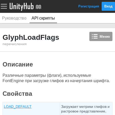
Регистрация
Вход
Руководство
API скрипты
GlyphLoadFlags
Меню
перечисления
Описание
Различные параметры (флаги), используемые
FontEngine при загрузке глифов из начертания шрифта.
Свойства
LOAD_DEFAULT
Загружает метрики глифов и
растровое представление,