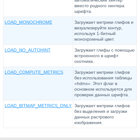
автоматический хинтер
вместо родного хинтера
шрифта.
LOAD_MONOCHROME
Загружает метрики глифов и
визуализируйте контур,
используя 1-битный
монохромный цвет.
LOAD_NO_AUTOHINT
Загружает глифы с помощью
встроенного в шрифт
охотника.
LOAD_COMPUTE_METRICS
Загружает метрики глифов
без использования таблицы
«hdmx». Этот флаг в
основном используется для
проверки данных шрифта.
LOAD_BITMAP_METRICS_ONLY
Загружает метрики глифов
без выделения и загрузки
данных растрового
изображения.