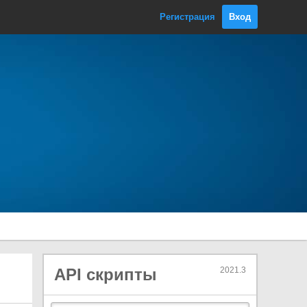
ContextualMenuPopulateEvent
Регистрация
Вход
CreationContext
Cursor
CustomStyleProperty<T0>
CustomStyleResolvedEvent
DetachFromPanelEvent
DragAndDropEventBase<T0>
DragEnterEvent
DragExitedEvent
DragLeaveEvent
DragPerformEvent
DragUpdatedEvent
DropdownMenu
DropdownMenuAction
DropdownMenuEventInfo
API скрипты
2021.3
DropdownMenuItem
DropdownMenuSeparator