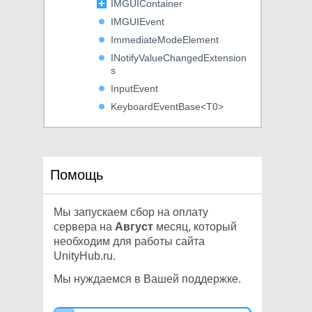
IMGUIContainer
IMGUIEvent
ImmediateModeElement
INotifyValueChangedExtension
s
InputEvent
KeyboardEventBase<T0>
KeyDownEvent
KeyUpEvent
Label
Помощь
Length
ListView
Мы запускаем сбор на оплату
Manipulator
сервера на
Август
месяц, который
ManipulatorActivationFilter
необходим для работы сайта
MeshGenerationContext
UnityHub.ru.
MeshWriteData
Мы нуждаемся в Вашей поддержке.
MinMaxSlider
MouseCaptureController