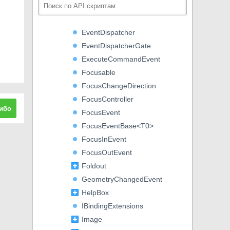
EventBase
EventBase<T0>
EventDispatcher
EventDispatcherGate
ExecuteCommandEvent
Focusable
FocusChangeDirection
FocusController
ибо
FocusEvent
FocusEventBase<T0>
FocusInEvent
FocusOutEvent
Foldout
GeometryChangedEvent
HelpBox
IBindingExtensions
Image