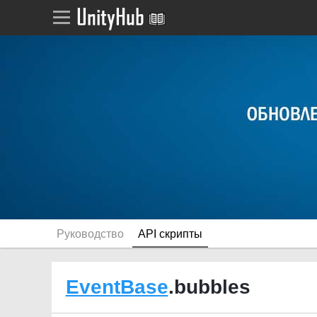
Руководство
API скрипты
EventBase
.bubbles