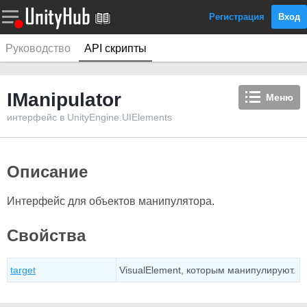
Регистрация
Вход
Руководство
API скрипты
IManipulator
Меню
интерфейс в UnityEngine.UIElements
Описание
Интерфейс для объектов манипулятора.
Свойства
target
VisualElement, которым манипулируют.