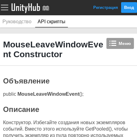
Регистрация
Вход
Руководство
API скрипты
MouseLeaveWindowEve
Меню
nt Constructor
Объявление
public
MouseLeaveWindowEvent
();
Описание
Конструктор. Избегайте создания новых экземпляров
событий. Вместо этого используйте GetPooled(), чтобы
получить экземпляр из пула повторно используемых