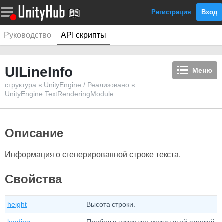
Регистрация
Вход
Руководство
API скрипты
UILineInfo
Меню
структура в UnityEngine / Реализовано в:
UnityEngine.TextRenderingModule
Описание
Информация о сгенерированной строке текста.
Свойства
height
Высота строки.
leading
Пробел в пикселях между этой строкой