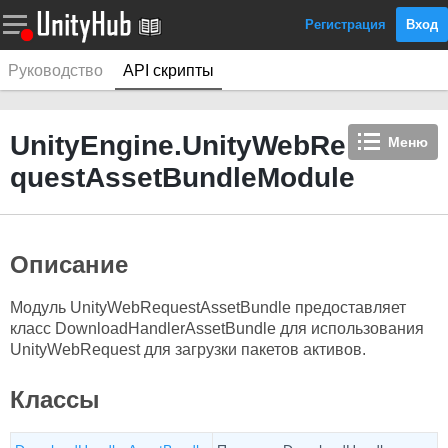
Регистрация
Вход
Руководство
API скрипты
UnityEngine.UnityWebRe
Меню
questAssetBundleModule
Описание
Модуль UnityWebRequestAssetBundle предоставляет
класс DownloadHandlerAssetBundle для использования
UnityWebRequest для загрузки пакетов активов.
Классы