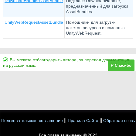
DownloadHandlerAssetBundle
Подкласс DownloadHandler,
предназначенный для загрузки
AssetBundles.
UnityWebRequestAssetBundle
Помощники для загрузки
пакетов ресурсов с помощью
UnityWebRequest.
Вы можете отблагодарить автора, за перевод документации
на русский язык.
₽ Спасибо
||
||
Пользовательское соглашение
Правила Сайта
Обратная связь
Все права защищены © 2023