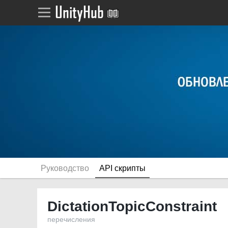
Руководство
API скрипты
DictationTopicConstraint
перечисления