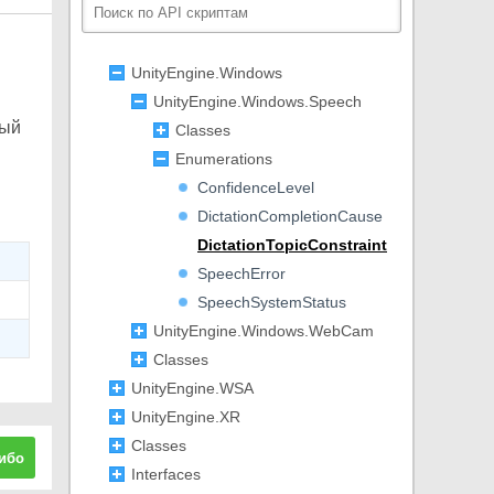
UnityEngine.VFX
UnityEngine.Video
UnityEngine.Windows
UnityEngine.Windows.Speech
ный
Classes
Enumerations
ConfidenceLevel
DictationCompletionCause
DictationTopicConstraint
SpeechError
SpeechSystemStatus
UnityEngine.Windows.WebCam
Classes
UnityEngine.WSA
UnityEngine.XR
Classes
ибо
Interfaces