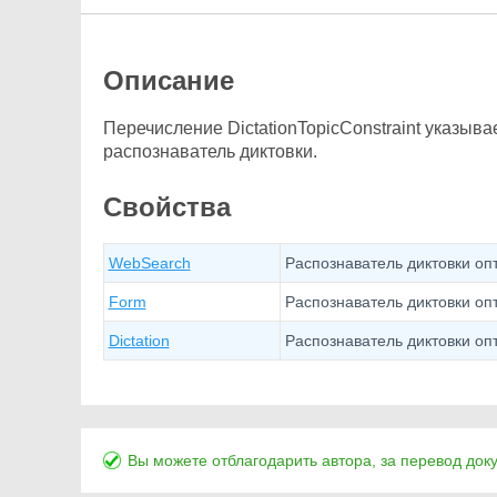
Описание
Перечисление DictationTopicConstraint указыв
распознаватель диктовки.
Свойства
WebSearch
Распознаватель диктовки оп
Form
Распознаватель диктовки о
Dictation
Распознаватель диктовки оп
Вы можете отблагодарить автора, за перевод док