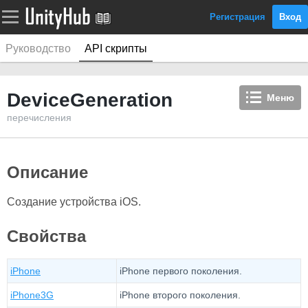
Регистрация
Вход
Руководство
API скрипты
DeviceGeneration
Меню
перечисления
Описание
Создание устройства iOS.
Свойства
iPhone
iPhone первого поколения.
iPhone3G
iPhone второго поколения.