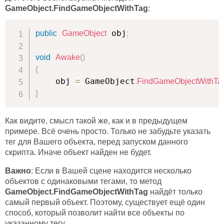
GameObject.FindGameObjectWithTag
:
 obj
public
GameObject
;
void
Awake
(
)
{
    obj 
 GameObject
=
.
FindGameObjectWithTa
}
Как видите, смысл такой же, как и в предыдущем
примере. Всё очень просто. Только не забудьте указать
тег для Вашего объекта, перед запуском данного
скрипта. Иначе объект найден не будет.
Важно
: Если в Вашей сцене находится несколько
объектов с одинаковыми тегами, то метод
GameObject.FindGameObjectWithTag
найдёт только
самый первый объект. Поэтому, существует ещё один
способ, который позволит найти все объекты по
указанному тегу.