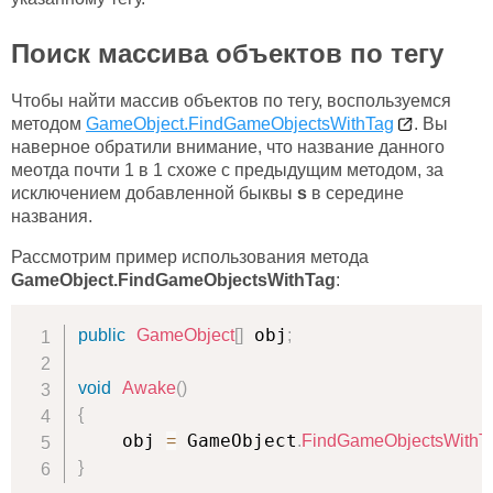
Поиск массива объектов по тегу
Чтобы найти массив объектов по тегу, воспользуемся
методом
GameObject.FindGameObjectsWithTag
. Вы
наверное обратили внимание, что название данного
меотда почти 1 в 1 схоже с предыдущим методом, за
исключением добавленной быквы
s
в середине
названия.
Рассмотрим пример использования метода
GameObject.FindGameObjectsWithTag
:
 obj
public
GameObject
[
]
;
void
Awake
(
)
{
    obj 
 GameObject
=
.
FindGameObjectsWithT
}