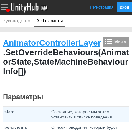
Регистрация
Вход
Руководство
API скрипты
AnimatorControllerLayer
Меню
.SetOverrideBehaviours(Animat
orState,StateMachineBehaviour
Info[])
Параметры
state
Состояние, которое мы хотим
установить в списке поведения.
behaviours
Список поведения, который будет