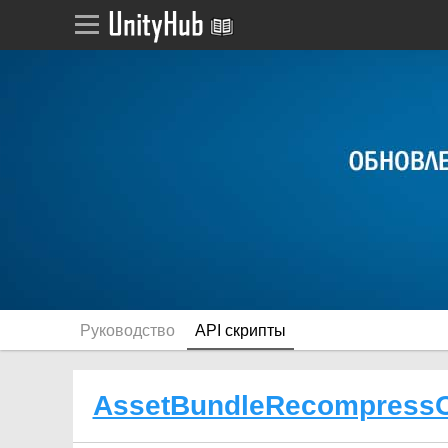
Руководство
API скрипты
AssetBundleRecompressO