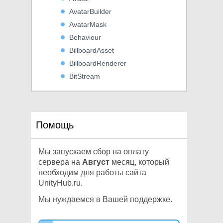
AvatarBuilder
AvatarMask
Behaviour
BillboardAsset
BillboardRenderer
BitStream
BoneWeight
BoneWeight1
BoundingSphere
Помощь
Bounds
BoundsInt
Мы запускаем сбор на оплату
BoxcastCommand
сервера на
Август
месяц, который
BoxCollider
необходим для работы сайта
BoxCollider2D
UnityHub.ru.
BuildCompression
Мы нуждаемся в Вашей поддержке.
BuoyancyEffector2D
Cache