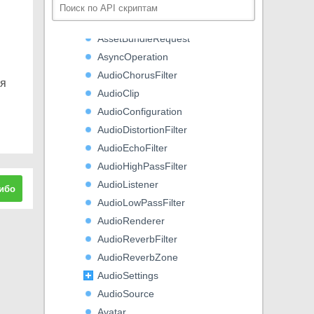
AssetBundleRecompressOperat
ion
AssetBundleRequest
AsyncOperation
AudioChorusFilter
ля
AudioClip
AudioConfiguration
AudioDistortionFilter
AudioEchoFilter
AudioHighPassFilter
AudioListener
ибо
AudioLowPassFilter
AudioRenderer
AudioReverbFilter
AudioReverbZone
AudioSettings
AudioSource
Avatar