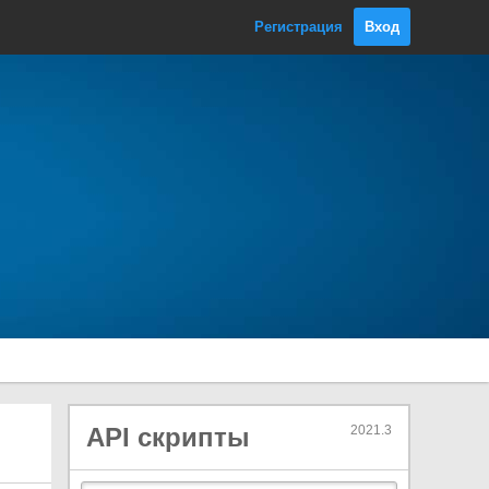
AnimationState
Регистрация
Вход
Animator
AnimatorClipInfo
AnimatorControllerParameter
AnimatorOverrideController
AnimatorStateInfo
AnimatorTransitionInfo
AnimatorUtility
Application
AreaEffector2D
ArticulationBody
ArticulationDrive
ArticulationJacobian
ArticulationReducedSpace
AssetBundle
API скрипты
2021.3
AssetBundleCreateRequest
AssetBundleManifest