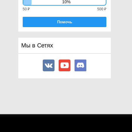
10%
CachedAssetBundle
50 ₽
500 ₽
Caching
Camera
Помочь
Canvas
CanvasGroup
CanvasRenderer
Мы в Сетях
CapsulecastCommand
CapsuleCollider
CapsuleCollider2D
CharacterController
CharacterInfo
CharacterJoint
CircleCollider2D
Cloth
ClothSkinningCoefficient
ClothSphereColliderPair
ClusterInput