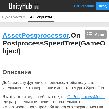
Регистрация
Вход
Руководство
API скрипты
AssetPostprocessor
.On
Меню
PostprocessSpeedTree(GameO
bject)
Описание
Добавьте эту функцию в подкласс, чтобы получать
уведомление о завершении импорта ресурса SpeedTree.
Эта функция ведет себя так же, как
OnPostprocessModel
,
где разрешены изменения окончательного
импортированного префаба перед его сохранением на