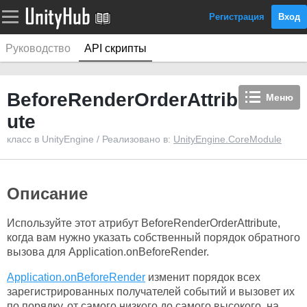
Регистрация
Вход
Руководство
API скрипты
BeforeRenderOrderAttrib
Меню
ute
класс в UnityEngine / Реализовано в:
UnityEngine.CoreModule
Описание
Используйте этот атрибут BeforeRenderOrderAttribute,
когда вам нужно указать собственный порядок обратного
вызова для Application.onBeforeRender.
Application.onBeforeRender
изменит порядок всех
зарегистрированных получателей событий и вызовет их
по порядку, от самого низкого до самого высокого, на