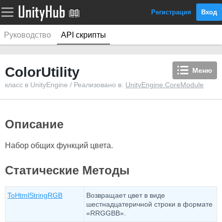
Регистрация
Вход
Руководство
API скрипты
ColorUtility
Меню
класс в UnityEngine / Реализовано в:
UnityEngine.CoreModule
Описание
Набор общих функций цвета.
Статические Методы
ToHtmlStringRGB
Возвращает цвет в виде
шестнадцатеричной строки в формате
«RRGGBB».