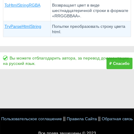
ToHtmlStringRGBA
Возвращает цвет в виде
шестнадцатеричной строки в формате
«RRGGBBAA».
TryParseHtmlString
Попытки преобразовать строку цвета
html.
Вы можете отблагодарить автора, за перевод документации
на русский язык.
₽ Спасибо
||
||
Пользовательское соглашение
Правила Сайта
Обратная связь
Все права защищены © 2023