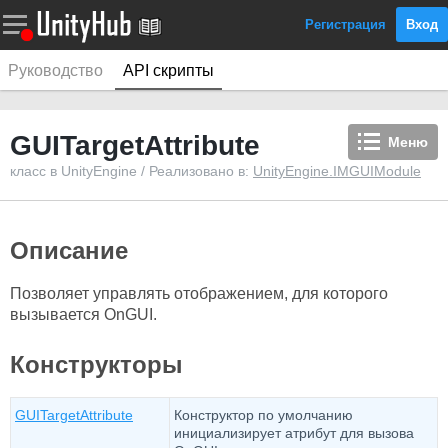
Регистрация
Вход
Руководство
API скрипты
GUITargetAttribute
Меню
класс в UnityEngine / Реализовано в:
UnityEngine.IMGUIModule
Описание
Позволяет управлять отображением, для которого
вызывается OnGUI.
Конструкторы
GUITargetAttribute
Конструктор по умолчанию
инициализирует атрибут для вызова