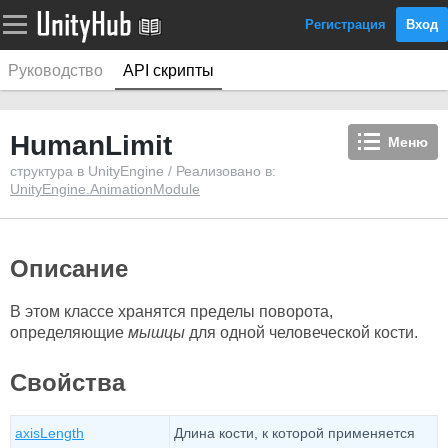
Регистрация
Вход
Руководство
API скрипты
HumanLimit
Меню
структура в UnityEngine / Реализовано в:
UnityEngine.AnimationModule
Описание
В этом классе хранятся пределы поворота,
определяющие
мышцы
для одной человеческой кости.
Свойства
axisLength
Длина кости, к которой применяется