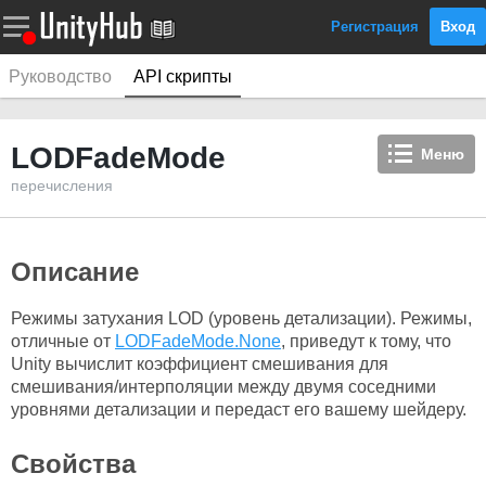
Регистрация
Вход
Руководство
API скрипты
LODFadeMode
Меню
перечисления
Описание
Режимы затухания LOD (уровень детализации). Режимы,
отличные от
LODFadeMode.None
, приведут к тому, что
Unity вычислит коэффициент смешивания для
смешивания/интерполяции между двумя соседними
уровнями детализации и передаст его вашему шейдеру.
Свойства