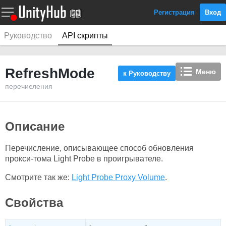
Регистрация
Вход
Руководство
API скрипты
RefreshMode
Меню
к Руководству
перечисления
Описание
Перечисление, описывающее способ обновления
прокси-тома Light Probe в проигрывателе.
Смотрите так же:
Light Probe Proxy Volume
.
Свойства