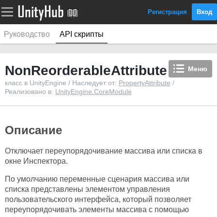
Регистрация
Вход
Руководство
API скрипты
NonReorderableAttribute
Меню
класс в UnityEngine / Наследует от:
PropertyAttribute
/
Реализовано в:
UnityEngine.CoreModule
Описание
Отключает переупорядочивание массива или списка в
окне Инспектора.
По умолчанию переменные сценария массива или
списка представлены элементом управления
пользовательского интерфейса, который позволяет
переупорядочивать элементы массива с помощью