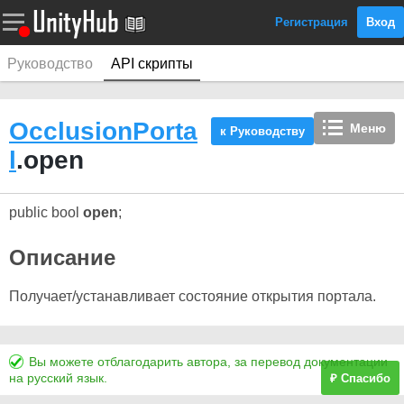
Регистрация
Вход
Руководство
API скрипты
OcclusionPorta
Меню
к Руководству
l
.open
public bool
open
;
Описание
Получает/устанавливает состояние открытия портала.
Вы можете отблагодарить автора, за перевод документации
на русский язык.
₽ Спасибо