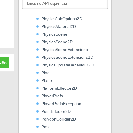
Physics
Physics2D
PhysicsJobOptions2D
PhysicsMaterial2D
PhysicsScene
PhysicsScene2D
PhysicsSceneExtensions
PhysicsSceneExtensions2D
ибо
PhysicsUpdateBehaviour2D
Ping
Plane
PlatformEffector2D
PlayerPrefs
PlayerPrefsException
PointEffector2D
PolygonCollider2D
Pose