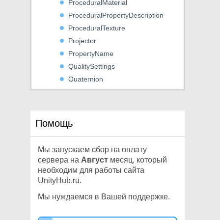
ProceduralMaterial
ProceduralPropertyDescription
ProceduralTexture
Projector
PropertyName
QualitySettings
Quaternion
Random
RangeInt
Ray
Помощь
Ray2D
RaycastCommand
Мы запускаем сбор на оплату
RaycastHit
сервера на
Август
месяц, который
RaycastHit2D
необходим для работы сайта
UnityHub.ru.
Rect
RectInt
Мы нуждаемся в Вашей поддержке.
RectOffset
RectTransform