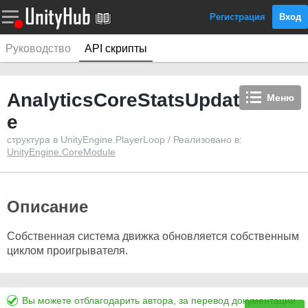
Регистрация
Вход
Руководство
API скрипты
AnalyticsCoreStatsUpdat
Меню
e
структура в UnityEngine.PlayerLoop / Реализовано в:
UnityEngine.CoreModule
Описание
Собственная система движка обновляется собственным
циклом проигрывателя.
Вы можете отблагодарить автора, за перевод документации