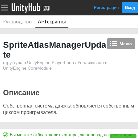
Регистрация
Вход
Руководство
API скрипты
SpriteAtlasManagerUpda
Меню
te
структура в UnityEngine.PlayerLoop / Реализовано в:
UnityEngine.CoreModule
Описание
Собственная система движка обновляется собственным
циклом проигрывателя.
Вы можете отблагодарить автора, за перевод документации