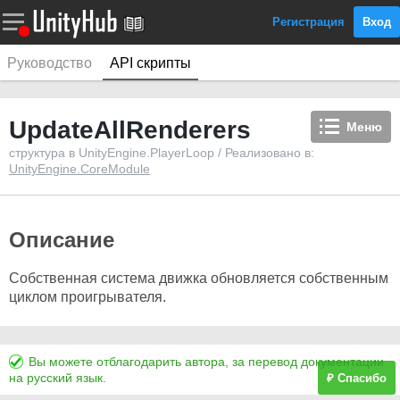
Регистрация
Вход
Руководство
API скрипты
UpdateAllRenderers
Меню
структура в UnityEngine.PlayerLoop / Реализовано в:
UnityEngine.CoreModule
Описание
Собственная система движка обновляется собственным
циклом проигрывателя.
Вы можете отблагодарить автора, за перевод документации
на русский язык.
₽ Спасибо